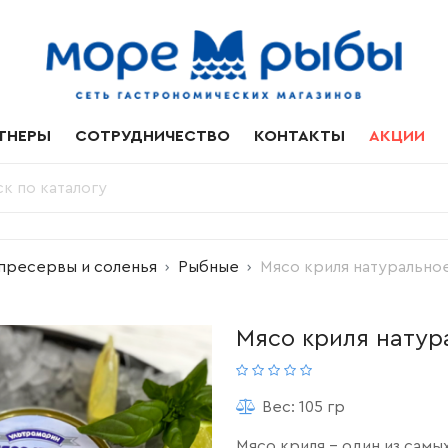
ТНЕРЫ
СОТРУДНИЧЕСТВО
КОНТАКТЫ
АКЦИИ
пресервы и соленья
Рыбные
Мясо криля натуральное
Мясо криля натур
Вес: 105 гр
Мясо криля – один из самы