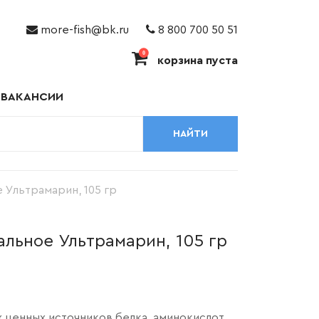
more-fish@bk.ru
8 800 700 50 51
0
корзина пуста
ВАКАНСИИ
НАЙТИ
 Ультрамарин, 105 гр
альное Ультрамарин, 105 гр
х ценных источников белка, аминокислот,