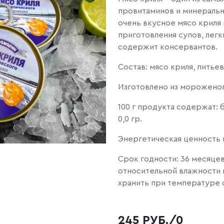
провитаминов и минеральн
очень вкусное мясо криля
приготовления супов, легк
содержит консервантов.
Состав: мясо криля, питье
Изготовлено из мороженог
100 г продукта содержат: бе
0,0 гр.
Энергетическая ценность на
Срок годности: 36 месяцев
относительной влажности 
хранить при температуре о
245 РУБ./0