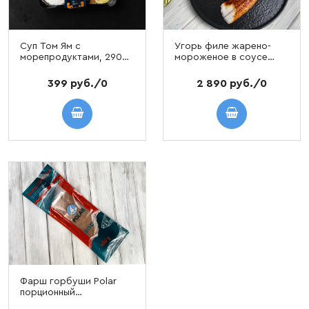
Суп Том Ям с
Угорь филе жарено-
морепродуктами, 290
мороженое в соусе
гр
унаги
399 руб./0
2 890 руб./0
Фарш горбуши Polar
порционный
замороженный 400 гр