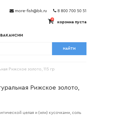
more-fish@bk.ru
8 800 700 50 51
0
корзина пуста
ВАКАНСИИ
НАЙТИ
ная Рижское золото, 115 гр
туральная Рижское золото,
нтической целая и (или) кусочками, соль