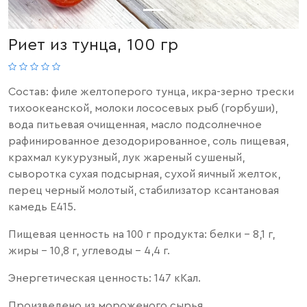
Риет из тунца, 100 гр
Состав: филе желтоперого тунца, икра-зерно трески
тихоокеанской, молоки лососевых рыб (горбуши),
вода питьевая очищенная, масло подсолнечное
рафинированное дезодорированное, соль пищевая,
крахмал кукурузный, лук жареный сушеный,
сыворотка сухая подсырная, сухой яичный желток,
перец черный молотый, стабилизатор ксантановая
камедь Е415.
Пищевая ценность на 100 г продукта: белки - 8,1 г,
жиры - 10,8 г, углеводы - 4,4 г.
Энергетическая ценность: 147 кКал.
Произведено из мороженого сырья.