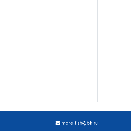
more-fish@bk.ru