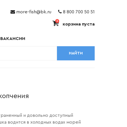
more-fish@bk.ru
8 800 700 50 51
0
корзина пуста
ВАКАНСИИ
НАЙТИ
копчения
траненный и довольно доступный
шка водится в холодных водах морей