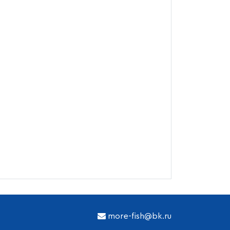
more-fish@bk.ru