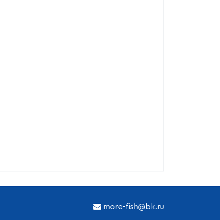
more-fish@bk.ru