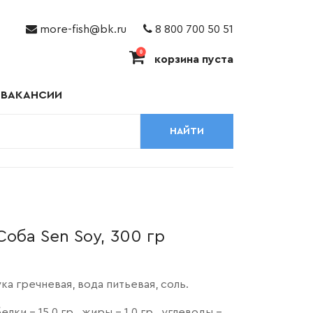
more-fish@bk.ru
8 800 700 50 51
0
корзина пуста
ВАКАНСИИ
НАЙТИ
оба Sen Soy, 300 гр
ка гречневая, вода питьевая, соль.
лки - 15,0 гр., жиры - 1,0 гр., углеводы -