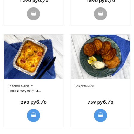
1 290 руб./0
1 590 руб./0
Запеканка с
Икряники
пангасиусом и
вёшенками, 400 гр
290 руб./0
739 руб./0