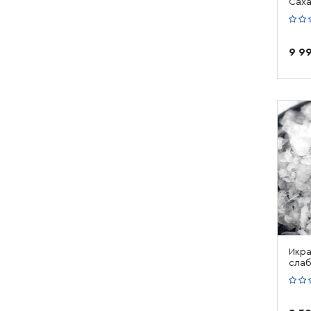
Саха
9 9
Икра
слаб