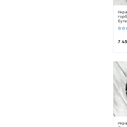
Икра
горб
буте
7 4
Икра