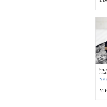
8 3
Икра
слаб
41 