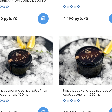
линский бутерброд 500 гр
90 руб./0
4 190 руб./0
 русского осетра забойная
Икра русского осетра забо
осоленая, 100 гр
слабосоленая, 250 гр