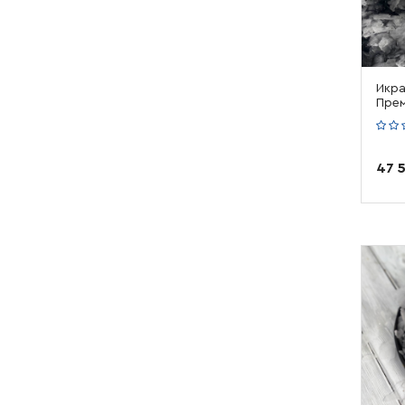
Икра
Прем
47 