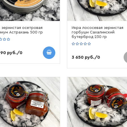
 зернистая осетровая
Икра лососевая зернистая
иум Астрахань 500 гр
горбуши Сахалинский
бутерброд 230 гр
590 руб./0
3 650 руб./0