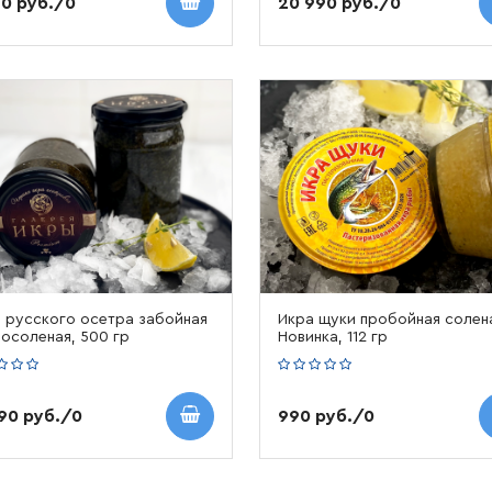
90 руб./0
20 990 руб./0
 русского осетра забойная
Икра щуки пробойная солен
осоленая, 500 гр
Новинка, 112 гр
190 руб./0
990 руб./0